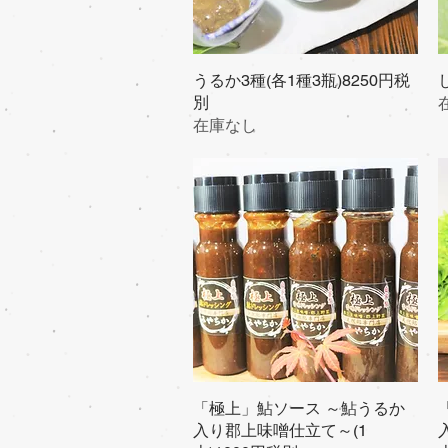
うるか3種(各1種3瓶)8250円税
クイックビュー
別
在庫なし
「極上」鮎ソース ～鮎うるか
クイックビュー
入り郡上味噌仕立て～(1