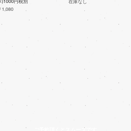
本)1000円税別
在庫なし
価格
1,080
ご予約頂くとスムーズです