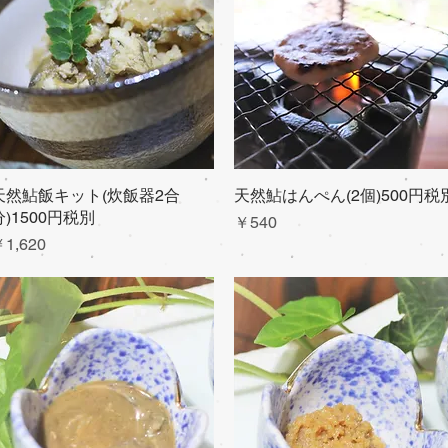
天然鮎飯キット(炊飯器2合
クイックビュー
天然鮎はんぺん(2個)500円税
クイックビュー
分)1500円税別
価格
￥540
価格
1,620