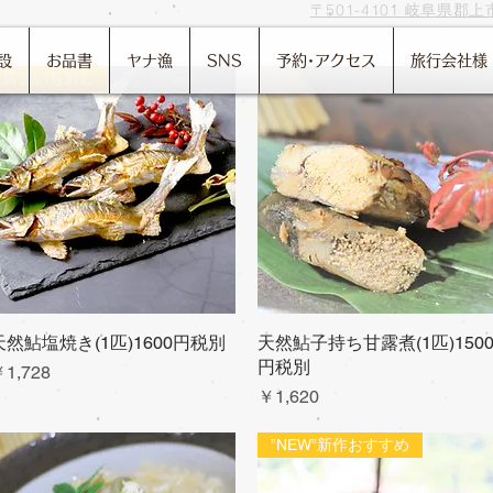
〒501-4101 岐阜県郡上市美
設
お品書
ヤナ漁
SNS
予約･アクセス
旅行会社様
店長いちおし
天然鮎塩焼き(1匹)1600円税別
クイックビュー
天然鮎子持ち甘露煮(1匹)150
クイックビュー
円税別
価格
1,728
価格
￥1,620
”NEW”新作おすすめ