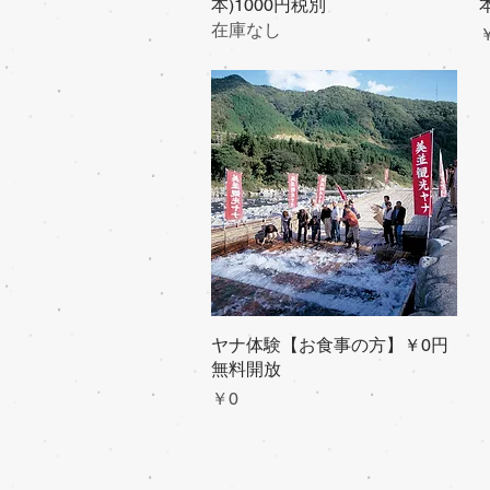
本)1000円税別
在庫なし
￥
ヤナ体験【お食事の方】￥0円
クイックビュー
無料開放
価格
￥0