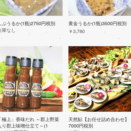
しぶうるか(1瓶)2750円税別
クイックビュー
黄金うるか(1瓶)3500円税別
クイックビュー
在庫なし
価格
￥3,780
「極上」香味だれ ～郡上野菜
クイックビュー
天然鮎【お任せ詰め合わせ】
クイックビュー
入り郡上味噌仕立て～(1
7000円税別