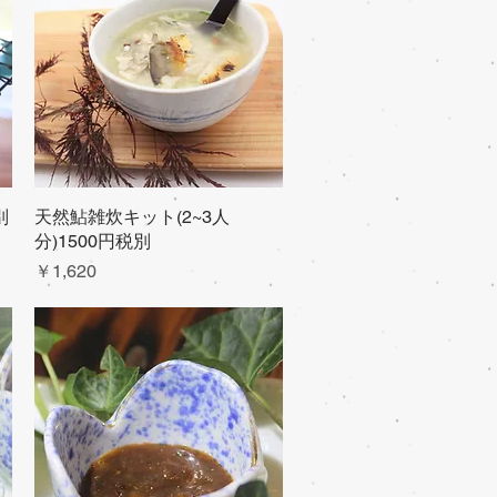
別
天然鮎雑炊キット(2~3人
クイックビュー
分)1500円税別
価格
￥1,620