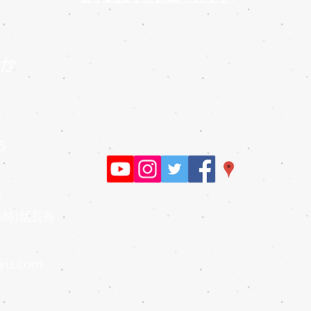
か
5
6
)延長有
ayu.com