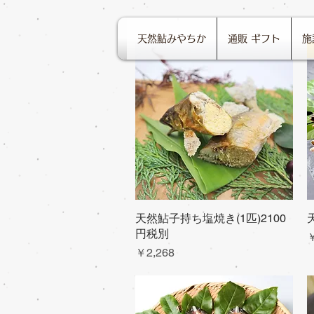
天然鮎みやちか
通販 ギフト
施
天然鮎子持ち塩焼き(1匹)2100
クイックビュー
円税別
￥
価格
￥2,268