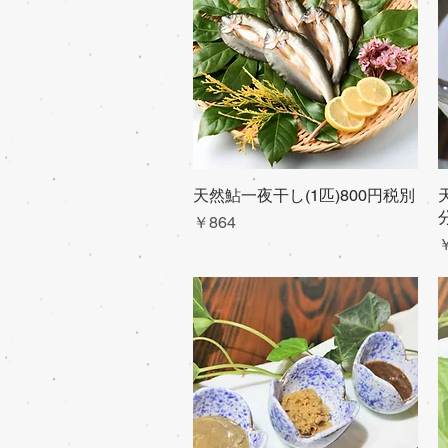
天然鮎一夜干し(1匹)800円税別
クイックビュー
価格
￥864
￥