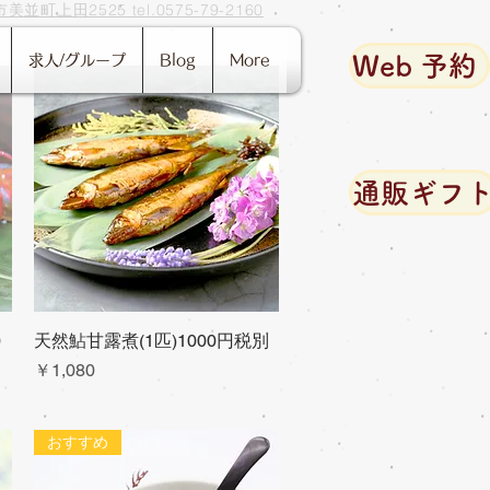
並町上田2525 tel.0575-79-2160
Web 予約
求人/グループ
Blog
More
通販ギフ
0
天然鮎甘露煮(1匹)1000円税別
クイックビュー
価格
￥1,080
おすすめ