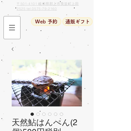
〒501-4101 岐阜県郡上市美並町上田
2525 tel.0575-79-2160
Web 予約
通販ギフト
天然鮎はんぺん(2