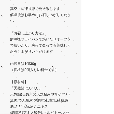
真空・冷凍状態で発送致します
解凍後はお早めにお召し上がりくださ
い
『お召し上がり方法』
解凍後フライパンで焼いたりオーブン
で焼いたり、炭火で炙っても美味しく
お召し上がりいただけます
内容量は1個30g
（価格は2個入りの料金です）
【原材料】
「天然鮎はんぺん」
天然鮎(長良川の天然鮎みやちかヤナ)
魚肉,でん粉,発酵調味液,食塩,砂糖,豚
脂,ぶどう糖,魚介エキス
/調味料(アミノ酸等),ソルビトール,セ