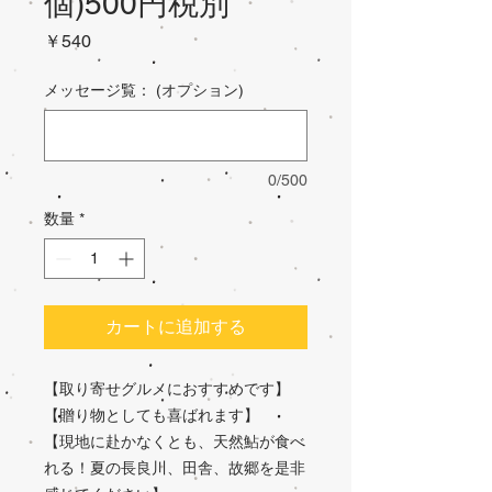
個)500円税別
価
￥540
格
メッセージ覧： (オプション)
0/500
数量
*
カートに追加する
【取り寄せグルメにおすすめです】
【贈り物としても喜ばれます】
【現地に赴かなくとも、天然鮎が食べ
れる！夏の長良川、田舎、故郷を是非