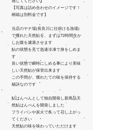
感じてください】
【写真は詰め合わせのイメージです！
桐箱は別料金です】
当店のヤナ場(長良川に仕掛ける漁場)
で獲れた天然鮎を、まずは72時間生か
しお腹を濾過させます
鮎の状態を見て急速冷凍で身をしめま
す
良い状態で瞬時にしめる事により美味
しい天然鮎が保管出来ます
この手間が、獲れたての味を保持する
秘訣なのです
鮎はんぺんとして独自開発し新商品天
然鮎はんぺんを開発しました
フライパンや炭火で炙って召し上がっ
てください
天然鮎の味を味わっていただけます