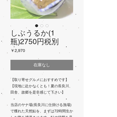
しぶうるか(1
瓶)2750円税別
価
￥2,970
格
在庫なし
【取り寄せグルメにおすすめです】
【現地に赴かなくとも！夏の長良川、
田舎、故郷を是非感じて下さい】
当店のヤナ場(長良川に仕掛ける漁場)
で獲れた天然鮎を、まずは72時間生か