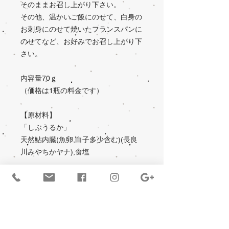
そのままお召し上がり下さい。
その他、温かいご飯にのせて、白身の
お刺身にのせて焼いたフランスパンに
のせてなど、お好みでお召し上がり下
さい。
内容量70ｇ
（価格は1瓶の料金です）
【原材料】
「しぶうるか」
天然鮎内臓(魚卵,白子多少含む)(長良
川みやちかヤナ),食塩
賞味期限
冷蔵保存で3か月以内にお召し上がり
返品・返金ポリシー
下さい。