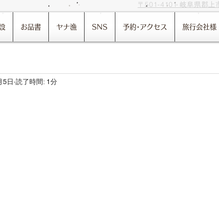
〒501-4101 岐阜県郡上市美
設
お品書
ヤナ漁
SNS
予約･アクセス
旅行会社様
月5日
読了時間: 1分