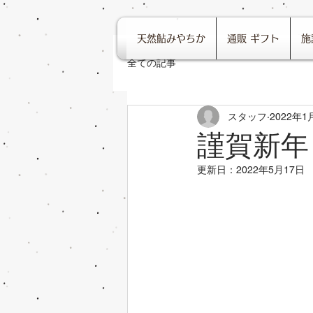
天然鮎みやちか
通販 ギフト
施
全ての記事
スタッフ
2022年1
謹賀新年
更新日：
2022年5月17日