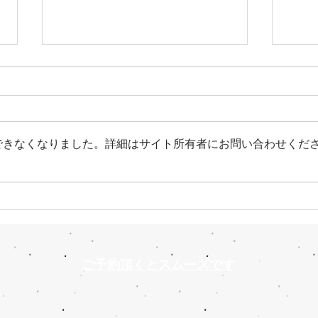
できなくなりました。詳細はサイト所有者にお問い合わせくだ
【 焼き立てアツアツ、極上の
【今
香りを 】
す】
ご予約頂くとスムーズです